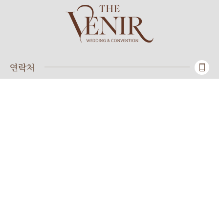
연락처
TEL
031-484-8300
상담시간
10:00 ~ 19:00
FAX
031-484-8313
위치
경기 안산시 단원구 광덕4로 256 더 베니르
지하철
지하철 4호선 중앙역 2번 출구
주차장
중앙역 환승 &공영주차장,
안산버스터미널 주차장 (셔틀운행)