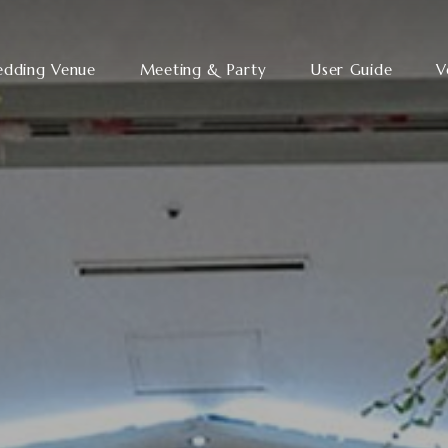
dding Venue
Meeting & Party
User Guide
V