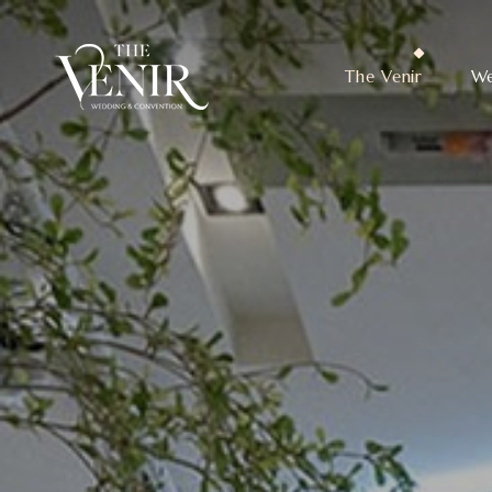
The Venir
We