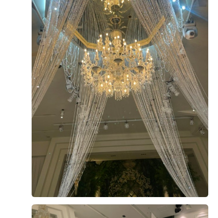
매우 만족스럽게 더 베니르 를 계약하면서~~ 이제 본식이
딱 10일 남았네요 ㅎㅎ 계약은 작년에 했지만 늦게 나마 후
기 올려보고자 합니다. 안산에 거주하면서 예식장이 많지
는 않아서 어디가 좋을지 고민이 많았지만 더 베니르 단독
홀을 보면서 고민이 싹 사라졌어요 ㅎ 천장도 낮지 않고 깔
더 보기
끔하면서 무엇보다 버진로드가 너무 이뻤어요!!! 버진로드
중간에 이벤트홀 또한 있어서 그 가운데서 생각했던 포즈
0
후기가 도움이 되었나요?
나 사진이 기대가 될 만큼 행복한 상상이 많이 가는 웨딩홀
이었어요!! 물론 버진로드 뿐만 아니라 신부대기실이 홀 2
층에 있는데 통창으로도 되어있고 안에서 사진이 정말 잘
나올 것만 같은 미니 웨딩홀 느낌이었어요 ㅎ 또한 친인척
함희빈, 여건녕
계약후기
들을 위한 VIP라운지도 따로 마련되어 있고 워낙 천장도 높
2025-09-08
87명 읽음
고 단독홀이다 보니 넓으면서도 답답한 느낌이 하나도 들
지도 않아서 너무 좋았어요!! 계약하면서도 당일 계약으로
해주신 서비스도 너무 괜찮았고 무엇보다 친절하게 상담해
주셔서 너무 만족스러웠습니다 ㅎ 이제 본식이 얼마 안 남
아서 최종 점검 때도 방문 하였는데 친절하게 필요한 부분
+1
그리고 더베니르 자체 BGM 및 음악이 너무 만족스러웠습