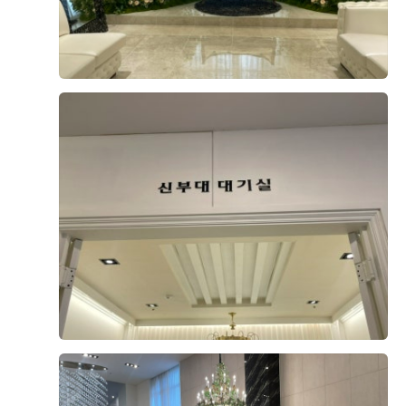
더 보기
찬했네요ㅎㅎ 무엇보다 회,스시담당 주방장님과 모든 요리
해주시는 주방분들이 너무 친절하시고 음식에 정성인게 보
0
후기가 도움이 되었나요?
여서 기분 좋게 먹었네요ㅎㅎ 평생에 한번인 결혼식에 와
주시는 가족들,친척들,친구들에게 기분좋게 맛있는 음식
대접할수있어서 참고마운 웨딩홀이라 느꼈네요.여기서 식
사한번 한뒤로 결혼준비하는 동생들에게 저도모르게 추천
안성열, 김현주
계약후기
하고다녀욬ㅋㅋㅋㅋ결혼식장 잘잡아서 기쁩니당🩷🩷😆
2026-05-05
87명 읽음
+ 네이버플레이스
😆
+8
안녕하세요, 이번에 더 베니르에서 당일 계약하고 온 후기