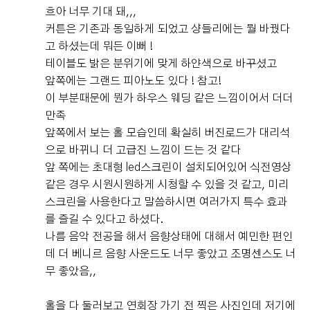
흐아 너무 기대 돼,,,
커튼은 기존과 동일하게 되었고 샹들리에는 뭘 바꿨다
고 하셨는데 뭐든 이뻐 !
테이블도 밝은 분위기에 맞게 하얀색으로 바꾸셨고
앞쪽에는 그랜드 피아노도 있다 ! 참고!
이 부분때문에 뭔가 하우스 웨딩 같은 느낌이어서 더더
만족
앞쪽에서 보는 홀 모습인데 확실히 버진로드가 대리석
으로 바뀌니 더 고급진 느낌이 드는 것 같다
앞 쪽에는 초대형 led스크린이 설치되어있어 식전영상
같은 경우 시원시원하게 시청할 수 있을 것 같고, 미리
스크린을 사용한다고 말씀하시면 여러가지 특수 효과
를 즐길 수 있다고 하셨다.
나름 음악 전공을 해서 음향상태에 대해서 예민한 편인
데 더 베니르 음향 사운드도 너무 좋았고 조명센스도 너
무 좋았음,,
홀을 다 둘러보고 연회장 가기 전 찍은 사진인데 저기에