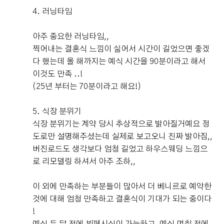
4. 러닝타임
아주 중요한 러닝타임,,
찍어내는 결혼식 느낌이 싫어서 시간이 길었으면 좋겠
다 했는데 올 해까지는 예식 시간을 90분이라고 해서
이것도 만족 ..!
(25년 부터는 70분이라고 해요!)
더 베니르 스토리
5. 식장 분위기
The Venir Story
식장 분위기는 계약 당시 추상적으로 밝아질거예요 정
도로만 설명해주셨는데 실제로 보고오니 진짜 밝아짐,,
버진로드도 생각보다 엄청 길었고 하우스웨딩 느낌으
이벤트 · 프로모션
베니르 리얼후기
SNS 소식
베니르 소식
로 리모델링 하셔서 아주 조하,,
이 외에 만족하는 부분들이 많아서 더 베니르로 예약한
것에 대해 엄청 만족하고 결혼식이 기대가 되는 중이다
더 베니르
고객후기
!