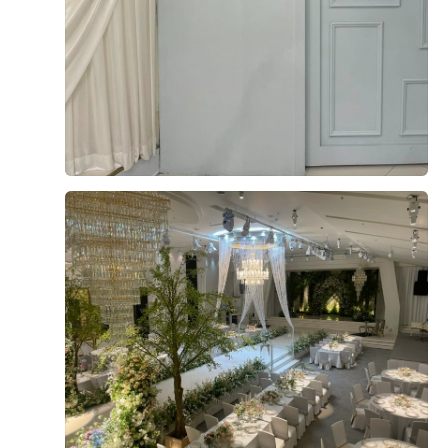
나면 포토 타임이 시작돼요 신부대기실이 계단 위에 있어
음식과 첫 세팅을 구경하지못했었는데! 예약할때 첫 식으
서 계단에서도 100컷 찍구요 신부대기실에서 신랑이랑도
로 하길 잘했다고 생각했어요 음식이 전체적으로 정갈하게
요로코롬 찍긔 요 두 개는 더베니르 직원분이 찍어주신 신
잘 나와있었고, 훨씬 먹기 좋게 보여있엇어요! 더베니르가
더 보기
부 단독으로는 이로케나 많이 공주놀이를 마니마니 하시면
갈비탕이 그렇게 유명하다고 해서 1등으로 먹었는데..뽀얗
돼요 더베니르 사진 담당이신 직원분이 찍어주신 사진 너
게 우려낸 국물에 전날에 술도 안먹었는데 해장되는 기분
더 베니르
무너무 감사하고 사랑해요(?) 잊지 못할 거여요 .. 저는 포
이 들정도로 맛있게먹었어요! 한식종류들이 전체적으로 제
토부스도 추가해서 저희 둘의 사진을 또 남길 수 있었어요
우리 신랑신부님! 이렇게 소중한후기까지 남겨주셔서 너
입에 잘 맞았던거같아요 살짝? 자극적인맛인가 싶었는데
그리고 방문해 주신 분들의 사진도 간직할 수 있다농 러브
무감사합니당^^ 베니르웨딩 한식 칭찬 너무 많이해주시
안자극적이면 맛이 있을수가없기떄문에!ㅎㅎㅎ전 만족하
는데 앞으로도 다양한메뉴로 맛있고 신선한 음식 꾸준히
포레스냅 외 않헤? 신부입장 전 작가님이 찍어주신 저희가
고 먹었어요 전체적으로 첫식이다보니 음식들이 따뜻한 상
유지하겠습니다! 다음에는 꼭 하객으로도 뵙길 바랄게용
준비한 식전 식중영상도 문제 없이 잘 재생이 되었구요 본
태였고 전종류들도 앞에서 바로 부쳐주시고 튀김도 바로해
^^
식도 무사히 마무리 ! 더베니르 직원 분들이 계속 예쁘다 예
주시고 해서 따뜻하게 먹어서 더 맛있엇습니다! 초밥, 만두
쁘다 해주시며 긴장도 풀어주신 덕에 조금 더 까불 수 있었
종류들이 정~~말 많아서 앞에서 한참 고민한거 같아요.
0
후기가 도움이 되었나요?
던 것 같아요 본식 후기 식사 하객분들이 가장 기대하실 식
디저트 종류들도 케익부터 마시멜로우 까지 많았고 저는
사 ! 사실 음식이 가장 맛있어야 하는데 다행히 다들 맛있었
젤라또가 그렇게 맛있더라구요! 3가지맛 다 신나게 먹고왔
다고 하셨어요 !!! 개인적으로 시식 때보다 훨씬 나아진 것
어요! 예식시간이 90분이라 여유로워서 손님분들 식사하실
같더라구요 소요시간 2부 연회장 돌고 식사하고 정산까지
때도 너무 복잡하지 않을거 같아요! 여러가지 음식 먹어보
권진석, 박수진
다 하고 나오니 저녁 6시가 되었더라구요 저희가 하객분들
시식후기
고 제 1등은 육회와 갈비탕 그리고 젤라또인거같아요!ㅎㅎ
께 인사하는데 시간이 좀 걸려서 정산까지도 오래 걸린 것
2025-09-11
131명 읽음
젤라또..........종류늘려주세요 너무 맛있엇어요!ㅎ헤헤
+ 블로그
같아요 흑흑​ 정산 저는 계약서나 관련 서류들 혹시 몰라서