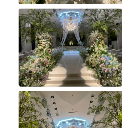
다 가져갔는데 계약서대로 정산 진행해주시니 걱정하실 필
요 없습니다​ 정산 때 반드시 장부 잘 챙기기 !!!!!! 엑셀로 입
력해도 장부는 필수 !!!!!! 진촤 마지막 음 마지막으로 안산
에 유명한 데 많지만 전 후회 안해요 흐흐 안산 예식장 더베
+7
니르 진자진짜 진쫘 추천 !!!!!! 궁금한 점은 모조리 알려드
릴게요 그럼 이만 ~~~~
더 베니르 너무 맛있고 배불렀던 시식 후기~~ 2025년 7월
19일 토요일 부모님들 모시고 본식 전 음식을 맛보기 위해
더 베니르 연회장 방문!! 우선 연회장이 3층과 4층 두 군데
가 있어서 자리 또한 넓어서 매우 만족스러웠어요!! 그렇지
만 자리 못지 않게 음식 또한 맛이 있어야지 하는 걱정이 있
더 보기
었지만... 음식종류가 왜 이렇게 많은지.. 정말 행복한 고
민이 이런거구나 하는 생각이 들더군요!! 원래 저는 먹는것
더 베니르
만 먹는 스타일인데 시식날 만큼은 조금씩 다 먹어보겠다
우리 신랑신부님! 소중한후기 너무 감사합니다^^ 베니르
는 마인드로 방문하였습니다! 우선 연회장 자체는 정말 깔
연회장은 여유롭고 깔끔하기로 유명한데 예쁘게 봐주셔
끔하고 장식품 또한 이쁘고 눈을 정말 즐겁게 해놨어요!! 제