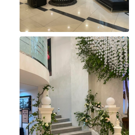
꿈의 예식! 더 베니르에서 합니다💍 제 상담시간에 마침 식
이 진행하고 있었어요! 최서연 예식부장님께서 신랑/신부
입장 할 때를 보여주셔서 ‘예식을 하게 되면 어떤 모습일
지’, ‘어떤 느낌일지’ 등 상상해볼 수 있어 좋았답니다! 홀
이 넓고 층고도 높아 웨딩홀이 엄청 넓어보이더라구요! 홀
더 보기
앞에 스크린도 열려 다양한 연출이 가능하다고 하니 결혼
예식 전까지 고민해봐야겠네요! 🥹 저희가 가진 예산에서
0
후기가 도움이 되었나요?
하려다보니 폭 넓게 일정을 말씀드렸음에도 저희 이야기를
들으시고, 만족스러운 일정과 예산을 뽑아주셨어요! ⭐️⭐️ 만
족스러운 예식장 홀 투어!!!! 추천합니다!
김영기, 한아람
계약후기
2026-04-25
107명 읽음