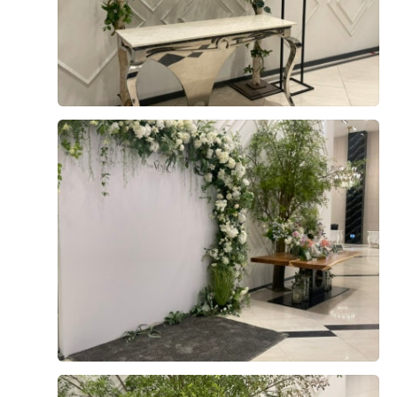
2026-05-29
76명 읽음
+ 네이버플레이스
+8
결혼식 준비하면서 가장 우선순위로본게 1.가격 2.음식 3.
위치.4.주차5.예쁜홀 등등 여러군데 검색하고 알아보다가
안산 더베니르홀을 간순간 디지니공주가 되버릴것만같은
장소여서 두근두근 했습니다!홀이 이렇게 예뻐서 가격이
나쁠까봐 조마조마 했지만 가격이 다른곳보다 착하고 음식
더 보기
도 먹어보니 종류도다양하고 맛있엇습니다! 단독홀이라 혼
잡스러운 느낌도 없고 주차하기도 편리하고 지하철로오기
1
후기가 도움이 되었나요?
도 너무좋은게 중앙역에 내려서 도보3분거리라 오시는분