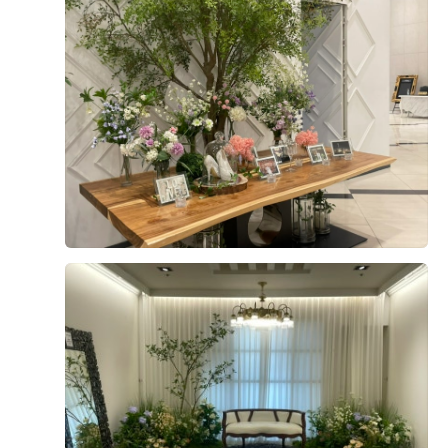
들이 편할거같아서 기분이 좋습니다!예쁜 송예원실장님이
잘알려주시고 편안하게 상담해주셔서 즐거운상담시간 보
내고왔습니다!! 여기웨딩홀좋아서 결혼할 동생들에게 추천
이승주, 이은혜
시식후기
하고있는 내자신을 발견할수있습니다😊😊😊💗💗💗💗
2026-05-06
103명 읽음
+7
웨딩홀 결정할때 주차,위치,음식,가격,홀이쁜거 봤는데 전
부 다 육각형이라 당일 계약해버렸네요🥹 무엇보다 음식종
류가 한식,중식,일식,디저트,음료 등 다양해서 사진을 전부
못올리는게 아쉬울따름ㅠ 요리사인 남동생과 먹방유튜버
저리가라 음식에 진심인 예비신랑까지도 음식 맛있다며 칭