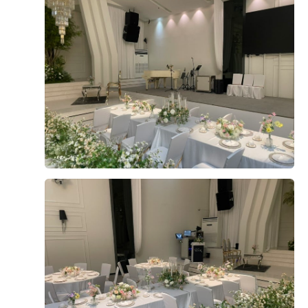
니다!! 결혼 준비하시는 분들이 계시면 더 베니르 웨딩홀 적
극 추천 합니다.!!!
단독홀, 충분한 예식 시간, 2층의 넓은 신부 대기실(2층 등
장 장점), VIP라운지 등 장점이 많아서 계약했습니다. 주차
장은 처음에는 걱정했는데 넓은 주차장을 추가로 확보하셔
서 걱정을 덜었고 식당도 맛있네요 상담도 친절하고 꼭 필
요한 것만 잘 알려주셔서 너무 좋았습니다 만족X100
더 보기
0
후기가 도움이 되었나요?
함희빈, 여건녕
시식후기
2025-09-08
131명 읽음