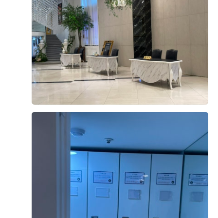
를 작성하려고 합니다. 저는 원래 어두운 홀에 비즈가 쾅쾅
박힌 드레스를 입을 것이라는 강한 생각을 갖고 있었습니
다. 그런 제 생각을 바꿀만큼 베니르의 밝은 홀은 너무 마
음에 들었습니다. 발랄하고 깨끗한 느낌이기도 하고 우아
더 보기
하고 깔끔한 느낌이기도 한 베니르의 홀은 어느 신부라도
가장 아름다운 주인공으로 만들어 주기에 충분하다고 생각
0
후기가 도움이 되었나요?
했습니다. 저는 이번에 결혼식을 준비하면서 거의 10곳에
가까운 홀투어를 진행했음에도 불구하고 더베니르는 저 뿐
만아니라 예랑이의 마음까지 사로잡아 버렸습니다. 당일
계약을 진행할만큼 모든 부분에서 만족스러웠습니다. 상담
김영기, 한아람
시식후기
도 너무 친절하고 꼼꼼하게 해주셔서 너무 감사했습니다.
2026-05-02
93명 읽음
식까지 이제 9개월정도 남았는데 입장할 순간이 너무 기대
됩니다.
+5