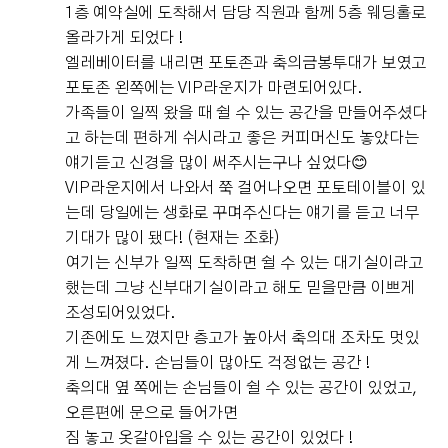
1층 예약실에 도착해서 담당 직원과 함께 5층 웨딩홀로
올라가게 되었다 !
엘레베이터를 내리면 포토존과 축의금봉투대가 보였고
포토존 왼쪽에는 VIP라운지가 마련되어있다.
가족들이 일찍 왔을 때 쉴 수 있는 공간을 만들어주셨다
고 하는데 편하게 쉬시라고 좋은 커피머신도 놓았다는
얘기듣고 신경을 많이 써주시는구나 싶었다😊
VIP라운지에서 나와서 쭉 걸어나오면 포토테이블이 있
는데 당일에는 생화로 꾸며주신다는 얘기를 듣고 너무
기대가 많이 됐다! (현재는 조화)
여기는 신부가 일찍 도착하면 쉴 수 있는 대기실이라고
했는데 그냥 신부대기실이라고 해도 믿을만큼 이쁘게
조성되어있었다.
기존에도 느꼈지만 층고가 높아서 축의대 조차도 멋있
게 느껴졌다. 손님들이 많아도 걱정없는 공간 !
축의대 옆 쪽에는 손님들이 쉴 수 있는 공간이 있었고,
오른편에 문으로 들어가면
짐 놓고 옷갈아입을 수 있는 공간이 있었다 !