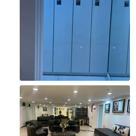
웨딩홀 계약 후 본식이 있는 달에 일부러 시식 예약을 하고
방문했습니다. 시식은 첫 예식 시간 기준으로 예약이 가능
했고, 도착하니 자리도 미리 깔끔하게 세팅되어 있어 첫인
상부터 좋았습니다. 음식은 중식, 한식, 일식, 디저트까지
구역별로 정갈하게 나뉘어 있었고, 전체적으로 음식이 따
더 보기
뜻하게 준비되어 있어 맛과 퀄리티 모두 만족스러웠습니
다. 특히 양가 어른들께서도 과식하실 정도로 맛있다고 칭
0
후기가 도움이 되었나요?
찬해주셔서, 하객분들께도 부족함 없이 좋은 식사를 대접
할 수 있겠다는 확신이 들었습니다. 그래서 다시 한번 더
베니르 웨딩홀로 계약하길 정말 잘했다는 생각이 들었습니
다. 무엇보다 인상 깊었던 점은 주방장님께서 직접 나오셔
강민성, 장지영
계약후기
서 음식은 괜찮은지, 부족한 점은 없는지 세심하게 체크해
2026-04-27
96명 읽음
주셨다는 부분입니다. 이런 세심한 서비스 덕분에 더욱 신
뢰가 갔습니다. 본식 날에도 오늘 시식 때처럼 음식의 퀄리
티가 잘 유지되어, 소중한 하객분들께 만족스러운 식사를
대접할 수 있기를 기대합니다.