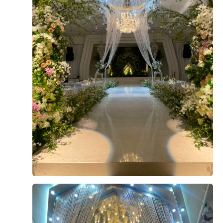
서 감사합니당!! 앞으로도 정성스런 음식으로 보답하겠습
가 한식위주로 좋아하는데 한식은 정말 맛있더군요... 그
니당!! 신랑신부님 다음에는 꼭 하객으로 봬요!! ^^
리고 고기도 정말 부드럽고 잡내도 안나서 너무 좋았습니
다. 특히 부페하면 회(일식)하고 해산물이 좀 별루다 라는
0
후기가 도움이 되었나요?
인식이 많은데 더 베니르 해산물과 회는 정말 괜찮았습니
다. (세번 먹었어요..ㅋ) 디저트도 종류가 많아 다 하나씩
맛보고 싶었는데.. 배가 너무 부르더군요 그만큼 디저트 종
류별로 많이 있어서 좋은 것 같습니다!! 부모님 또한 입맛에
권진석, 박수진
계약후기
맞아서 다행이었습니다!! 정말 깔끔하고 기분좋게 식사 할
수 있는 연회장이었습니다! 본식때 맛있게 먹을 생각만 가
2025-09-11
118명 읽음
득 담고 있네요...ㅋㅋ 짧은 후기지만 더 베니르 시식은 매
우 만족스러웠습니다!
+5