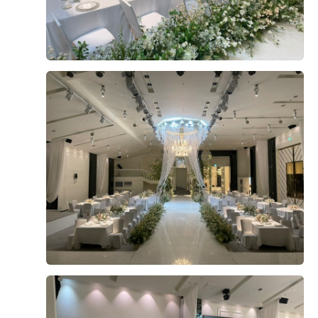
+1
샐러드, 초밥, 육회, 게장, 파스타, 육류, 각종 튀김 & 전,
잔치국수 종류가 너무 다양한데 전부 다 맛있네요 일행들
이 특히 갈비탕이랑 육회 맛있다고 하고 저는 장어 덮밥이
맛있었어요 ~ 과일이랑 디저트도 충분이 종류 많아서 너무
만족했습니다 내부 인테리어도 깔끔하고, 청결하고 동선도
더 보기
좋아서 만족x100
0
후기가 도움이 되었나요?