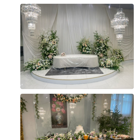
하쁘
본식후기
2026-03-09
179명 읽음
+ 블로그
+25
안냐세욧 새색시 하쁘 인사드리와요 제가 얼마 전 안산 더
베니르에서 무사히 본식을 마쳤는데요 ​더베니르홀은 흔하
지 않은 하우스웨딩 분위기에 그리너리함까지 가득한 웨딩
홀이에요 요런 분위기 찾기 드물다며 꼬옥 추천드리고 싶
어서 본식 후기 써봅니다 ​본식 하루 전 리허설 (자유투어)
더 보기