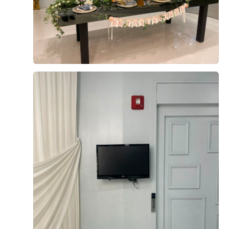
더베니르는 최종 리허설을 따로 하지않고 본식 당일 예식
전에 설명을 듣고 예식이 진행돼요. 걱정이 많은 신부 덕에
0
후기가 도움이 되었나요?
(나^^) 저희는 미리 연락을 드리고 동선을 보러 갔어요! 내
가 앉아있을 신부대기실도 다시 보고 계단 입장으로 진행
했기 때문에 노래에 맞춰 내려와보기도 했어요 ㅋ.ㅋ 타이
밍 입장 맞춰야하니까요 ~ 다시 봐도 예쁜 하객석 혼주석
이한영, 김하나
시식후기
도 깔꼼 우리 진짜 결혼하구나 하며 예식 하루 전을 바쁘게
2026-02-28
129명 읽음
보냈어요​ 본식 당일 저희는 더베니르 홀패키지로 진행해서
매이크업을 더브라이덜수에서 받았어요 히히 이동시간을
줄일 수 있었던 게 가장 큰 장점이었던 것 같아요 :) 미.
칭.. 락커룸에 우리 이름이 시간이 없음에도 사진은 놓치지
않아요 ㅋㅋ 신부. 제 부케도 더베니르에서 했는디 넘 맘에
+2
들었어욤 꺄앙 막둥이가 찍어서 보내준 스크린과 러브포레
스냅 작가님이 찍어주신 포토테이블 압구정에서 달려오신
저의 천사 다시 한 번 감사드리고요.. 초면이지만 사랑했어
요. 미모가 대박이셔서 메크업 받는 내내 행복했다네요 원
하는 대로 척척 맞춰주셔서 완전 든든했어요 셀카 더 찍어
둘 걸 !!!!!!! 셀카를 많이 못 찍어서 아쉬웠어요 (ㅋㅋ) 신부
본식을 앞두고 한달 전 쯤 시식을 다녀왔어요!ㅎㅎ 저는 여
는 정말이지 바쁩니다 시간이 없어요 ㅠㅠ 메이크업이 끝
러 결혼식을 다니면서 항상 중간 타임의 결혼식이여서 첫