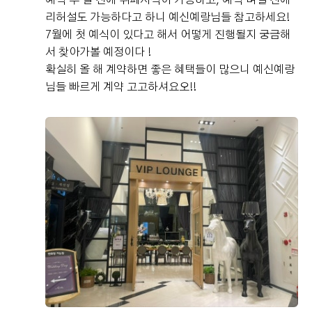
예식 두 달 전에 뷔페시식이 가능하고, 예식 며칠 전에
The Venir
Review
리허설도 가능하다고 하니 예신예랑님들 참고하세요!
7월에 첫 예식이 있다고 해서 어떻게 진행될지 궁금해
서 찾아가볼 예정이다 !
확실히 올 해 계약하면 좋은 혜택들이 많으니 예신예랑
더 베니르 고객님들께서
님들 빠르게 계약 고고하셔요오!!
직접 작성해주신 소중한 후기입니다.
후기 쓰기
함재식, 김소연
계약후기
2026-06-14
99명 읽음
+ 블로그