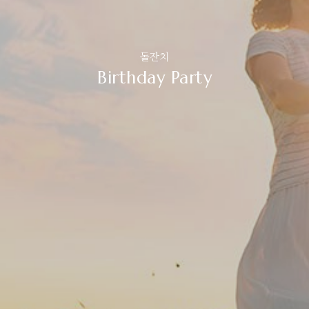
돌잔치
Birthday Party