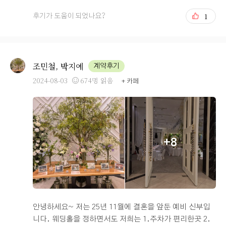
지 부합하지 않는지를 보고 예식장을 정하게 되었어요. 여
1
후기가 도움이 되었나요?
기는 저희가 정해놓은 기준에 아주 좋은 조건을 가지고 있
고, 제시해 주셨기에 계약하게 되었어요. 1. 예식장 분위기
저희는 예식장이 조금 밝은톤을 가지고 단독홀을 가지고
있는 곳을 찾았어요. 하객으로 찾아갔을 때 많이 어두운 곳
조민철, 박지예
계약후기
들이 많았었고, 동시간대에 여러예식이 진행되기에 너무
2024-08-03
674명 읽음
+ 카페
복잡한 느낌을 가지고 있어서 정신이 없었어요. 근데 베니
르는 단독홀을 가지고 있고 예식장 자체도 밝은색의 조명
들을 사용하여서 인지 밝았어요. 2.위치 저희는 고향이 대
구인 신랑, 안산인 신부가 결혼하는 부부인데 버스대절 및
자차로 오시는 분들이 많을 것이라 예상했어요. 그래서 버
+8
스가 내리기 쉽거나 주차장이 좋은 곳을 찾아보게 되었어
요. 올린 사진처럼 베니르는 주변에 있는 공영주차장을 모
두 이용할 수 있고 버스는 하객들을 내려 주고 시외버스터
미널에 주차를 한 뒤에 베니르에서 운영하는 셔틀버스를
타고 오시면 되더라구요. 그래서 방문하시는 하객분들의
주차걱정 및 혼잡도에 대한 걱정을 덜게 될 것 같아서 좋았
안녕하세요~ 저는 25년 11월에 결혼을 앞둔 예비 신부입
어요. 3.가성비 저희는 1,2가 꼭 필수적인 조건으로 생각한
니다. 웨딩홀을 정하면서도 저희는 1.주차가 편리한곳 2.